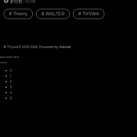
参照数: 1078
# Thierry
# WALTER
# THYWA
© Thywa.fr 2015-2026, Powered by
Astroid
.
1950
Japan Week Colmar
Colmar
0
1
2
3
4
5