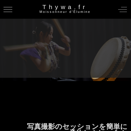
Thywa.fr
Mobile Menu Toggle
Off-C
Moissonneur d'Élumine
写真撮影のセッションを簡単に