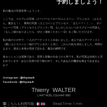
予約しましょう！
私の魔法の写真世界へようこそ、
ここでは、コスプレの写真（スーパーヒーローやユニコーン、プリンセス…（もちろ
ん、魔女も！）、乗馬の写真（ユニコーンとプリンセス…「またー？！！」）、ポー
トレート写真（プリンセスとプリンス）🥰、もしかしたらいつかラグビーの写真も
（もしご縁がありましたら、ぜひご連絡ください！😉）をご覧いただけます。
私の道のりの中で、一人のアーティストと出会いました。友人でありアーティスト
（
黒いユニコーン
と一緒の
プリンセス
）と共に、これらの絵を演出しました。時間が
止まり、過去と未来が現在で交わる、魔法の瞬間です。
各セッションは冒険であり、現実と想像が出会うひと時です。私の写真は自然だと言
われています… あなた自身の目で確かめて、
そしてあなたの魔法を加えてみません
か？
Instagram :
@thywa.fr
Facebook :
@thywa.fr
Thierry WALTER
L'ART
NOËL
COLMAR
1950
こちらも利用可能:
Read Time: 1 min